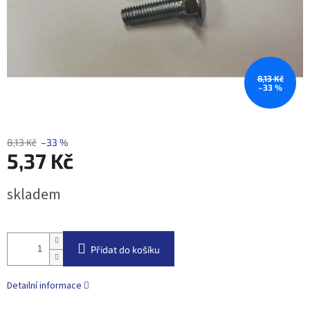
8,13 Kč
–33 %
8,13 Kč
–33 %
5,37 Kč
Měrná
skladem
cena:
Přidat do košíku
Detailní informace