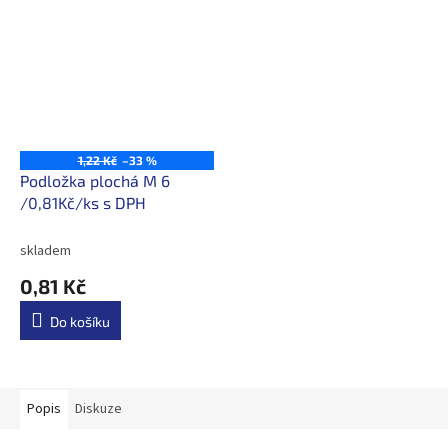
1,22 Kč
–33 %
Podložka plochá M 6
/0,81Kč/ks s DPH
skladem
0,81 Kč
Do košíku
Popis
Diskuze