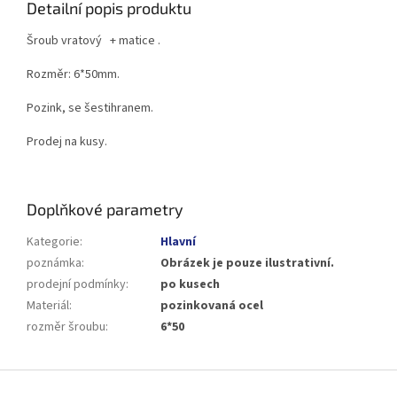
Detailní popis produktu
Šroub vratový + matice .
Rozměr: 6*50mm.
Pozink, se šestihranem.
Prodej na kusy.
Doplňkové parametry
Kategorie
:
Hlavní
poznámka
:
Obrázek je pouze ilustrativní.
prodejní podmínky
:
po kusech
Materiál
:
pozinkovaná ocel
rozměr šroubu
:
6*50
Z