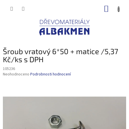
Přejít
NÁKUP
na
obsah
KOŠÍK
Šroub vratový 6*50 + matice /5,37
Kč/ks s DPH
105236
Průměrné
Neohodnoceno
Podrobnosti hodnocení
hodnocení
produktu
je
0,0
z
5
hvězdiček.