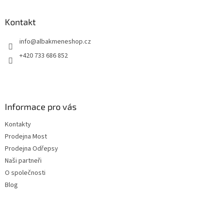
á
p
a
Kontakt
t
info
@
albakmeneshop.cz
í
+420 733 686 852
Informace pro vás
Kontakty
Prodejna Most
Prodejna Odřepsy
Naši partneři
O společnosti
Blog