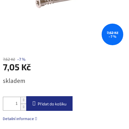
7,62 Kč
–7 %
7,62 Kč
–7 %
7,05 Kč
Měrná
skladem
cena:
Přidat do košíku
Detailní informace