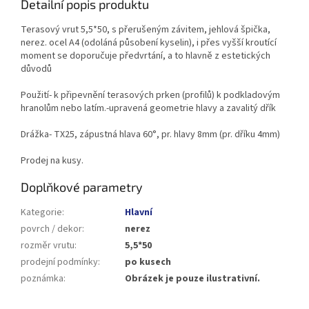
Detailní popis produktu
Terasový vrut 5,5*50, s přerušeným závitem, jehlová špička,
nerez. ocel A4 (odoláná působení kyselin), i přes vyšší kroutící
moment se doporučuje předvrtání, a to hlavně z estetických
důvodů
Použití- k připevnění terasových prken (profilů) k podkladovým
hranolům nebo latím.-upravená geometrie hlavy a zavalitý dřík
Drážka- TX25, zápustná hlava 60°, pr. hlavy 8mm (pr. dříku 4mm)
Prodej na kusy.
Doplňkové parametry
Kategorie
:
Hlavní
povrch / dekor
:
nerez
rozměr vrutu
:
5,5*50
prodejní podmínky
:
po kusech
poznámka
:
Obrázek je pouze ilustrativní.