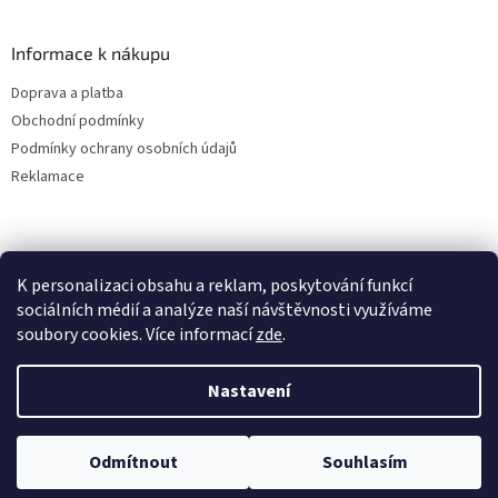
Informace k nákupu
Doprava a platba
Obchodní podmínky
Podmínky ochrany osobních údajů
Reklamace
K personalizaci obsahu a reklam, poskytování funkcí
sociálních médií a analýze naší návštěvnosti využíváme
soubory cookies. Více informací
zde
.
Vytvořil Shoptet
Nastavení
Copyright 2026
ALBAKMEN
. Všechna práva vyhrazena.
Upravit
Odmítnout
Souhlasím
nastavení cookies
UVEDENÉ CENY JSOU PLATNÉ POUZE PRO E-SHOPOVÉ OBJEDNÁVKY