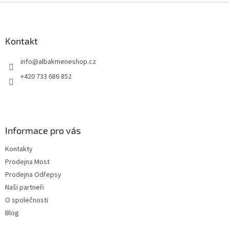
Z
á
p
a
Kontakt
t
info
@
albakmeneshop.cz
í
+420 733 686 852
Informace pro vás
Kontakty
Prodejna Most
Prodejna Odřepsy
Naši partneři
O společnosti
Blog