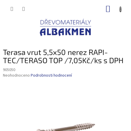
Přejít
NÁKUP
na
obsah
KOŠÍK
Terasa vrut 5,5x50 nerez RAPI-
TEC/TERASO TOP /7,05Kč/ks s DPH
905050
Průměrné
Neohodnoceno
Podrobnosti hodnocení
hodnocení
produktu
je
0,0
z
5
hvězdiček.