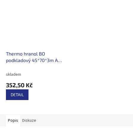
Thermo hranol BO
podkladový 45*70*3m A/B
/117,50Kč/ks s DPH
skladem
352,50 Kč
DETAIL
Popis
Diskuze