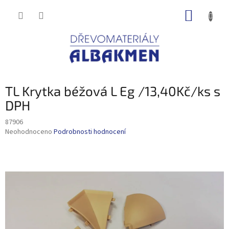
Přejít
NÁKUP
na
obsah
KOŠÍK
TL Krytka béžová L Eg /13,40Kč/ks s
DPH
87906
Průměrné
Neohodnoceno
Podrobnosti hodnocení
hodnocení
produktu
je
0,0
z
5
hvězdiček.