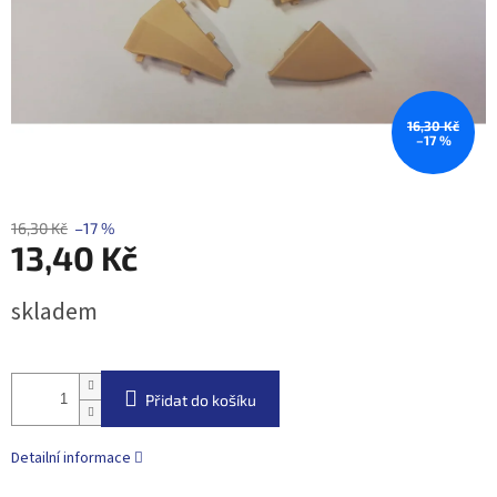
16,30 Kč
–17 %
16,30 Kč
–17 %
13,40 Kč
Měrná
skladem
cena:
Přidat do košíku
Detailní informace