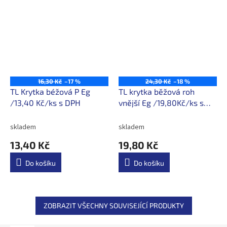
16,30 Kč
–17 %
24,30 Kč
–18 %
TL Krytka béžová P Eg
TL krytka běžová roh
/13,40 Kč/ks s DPH
vnější Eg /19,80Kč/ks s
DPH
skladem
skladem
13,40 Kč
19,80 Kč
Do košíku
Do košíku
ZOBRAZIT VŠECHNY SOUVISEJÍCÍ PRODUKTY