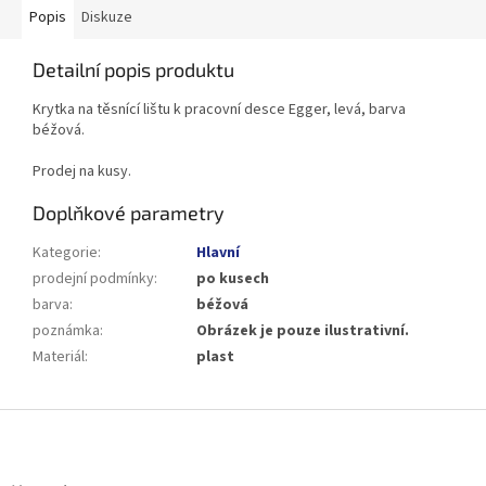
Popis
Diskuze
Detailní popis produktu
Krytka na těsnící lištu k pracovní desce Egger, levá, barva
béžová.
Prodej na kusy.
Doplňkové parametry
Kategorie
:
Hlavní
prodejní podmínky
:
po kusech
barva
:
béžová
poznámka
:
Obrázek je pouze ilustrativní.
Materiál
:
plast
Z
á
p