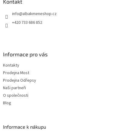
a
Kontakt
t
info
@
albakmeneshop.cz
í
+420 733 686 852
Informace pro vás
Kontakty
Prodejna Most
Prodejna Odřepsy
Naši partneři
O společnosti
Blog
Informace k nákupu