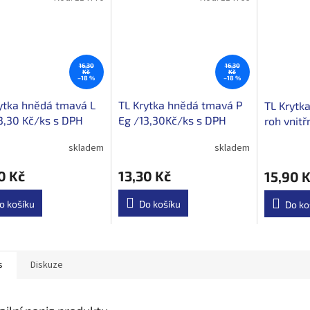
16,30
16,30
Kč
Kč
–18 %
–18 %
ytka hnědá tmavá L
TL Krytka hnědá tmavá P
TL Krytk
3,30 Kč/ks s DPH
Eg /13,30Kč/ks s DPH
roh vnitř
Kč/ks s 
skladem
skladem
0 Kč
13,30 Kč
15,90 
o košíku
Do košíku
Do ko
s
Diskuze