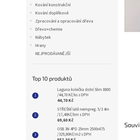
n
Kování konstrukční
e
Kování doplňkové
l
Zpracování a opracování dřeva
Dřevo+chemie
Nábytek
Hrany
NEJPRODÁVANĚJŠÍ
Top 10 produktů
Laguna kolečka dolní Slim 8800
/44,70 Kč/ks s DPH
44,70 Kč
STŘEŠNÍ latě neimpreg. 5/3 4m
/17,40Kč/bm s DPH
69,60 Kč
Souvi
OSB 3N 4PD 25mm 2500x675
/329,80Kč/m2 s DPH