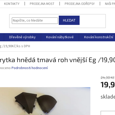
KONTAKTY
PRODEJNA MOST
PRODEJNA ODŘEPSY
NAŠI P
HLEDAT
Dřevěné výrobky
Kování nábytkové
Kování konstrukční
g /19,90Kč/ks s DPH
rytka hnědá tmavá roh vnější Eg /19,
né
noceno
Podrobnosti hodnocení
ní
u
24,30 Kč
19,
Měrná
sklad
cena:
ek.