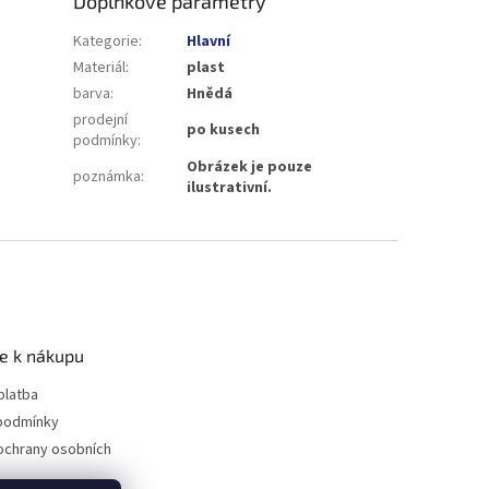
Doplňkové parametry
Kategorie
:
Hlavní
Materiál
:
plast
barva
:
Hnědá
prodejní
po kusech
podmínky
:
Obrázek je pouze
poznámka
:
ilustrativní.
e k nákupu
platba
podmínky
ochrany osobních