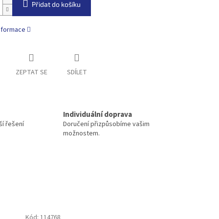
Přidat do košíku
informace
ZEPTAT SE
SDÍLET
Individuální doprava
í řešení
Doručení přizpůsobíme vašim
možnostem.
Kód:
114768