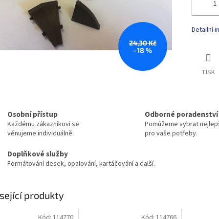
Detailní 
24,30 Kč
–18 %
TISK
Osobní přístup
Odborné poradenství
Každému zákazníkovi se
Pomůžeme vybrat nejlepš
věnujeme individuálně.
pro vaše potřeby.
Doplňkové služby
Formátování desek, opalování, kartáčování a další.
sející produkty
Kód:
114770
Kód:
114766