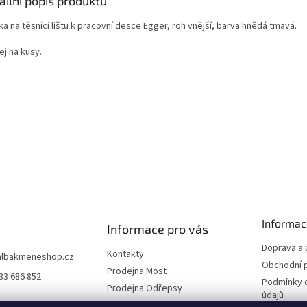
ailní popis produktu
a na těsnící lištu k pracovní desce Egger, roh vnější, barva hnědá tmavá.
ej na kusy.
Informac
Informace pro vás
Doprava a 
Kontakty
albakmeneshop.cz
Obchodní 
Prodejna Most
33 686 852
Podmínky 
Prodejna Odřepsy
údajů
Naši partneři