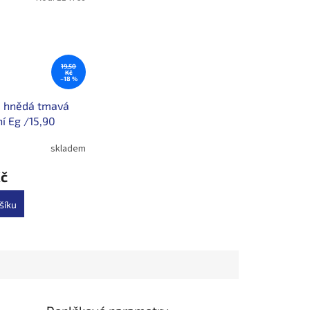
19,50
Kč
–18 %
a hnědá tmavá
ní Eg /15,90
DPH
skladem
Kč
šíku