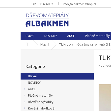
Přejít
+420 733 686 852
info@albakmeneshop.cz
na
obsah
Hlavní
NOVINKY
AKCE
Plošné materiály
Domů
Hlavní
TL Krytka hnědá tmavá roh vnější E
P
TL K
o
Přeskočit
s
Průměr
Neohod
Kategorie
kategorie
t
hodnoce
r
produkt
Hlavní
a
je
NOVINKY
0,0
n
z
AKCE
n
5
í
Plošné materiály
hvězdič
p
Dřevěné výrobky
a
Kování nábytkové