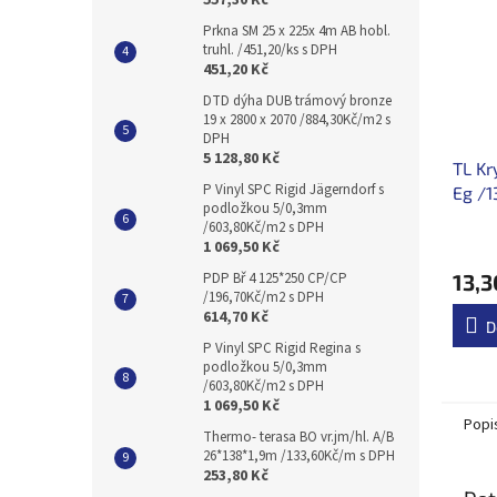
557,30 Kč
Prkna SM 25 x 225x 4m AB hobl.
truhl. /451,20/ks s DPH
451,20 Kč
DTD dýha DUB trámový bronze
19 x 2800 x 2070 /884,30Kč/m2 s
DPH
5 128,80 Kč
TL Kr
P Vinyl SPC Rigid Jägerndorf s
Eg /1
podložkou 5/0,3mm
/603,80Kč/m2 s DPH
1 069,50 Kč
13,3
PDP Bř 4 125*250 CP/CP
/196,70Kč/m2 s DPH
614,70 Kč
D
P Vinyl SPC Rigid Regina s
podložkou 5/0,3mm
/603,80Kč/m2 s DPH
1 069,50 Kč
Popi
Thermo- terasa BO vr.jm/hl. A/B
26*138*1,9m /133,60Kč/m s DPH
253,80 Kč