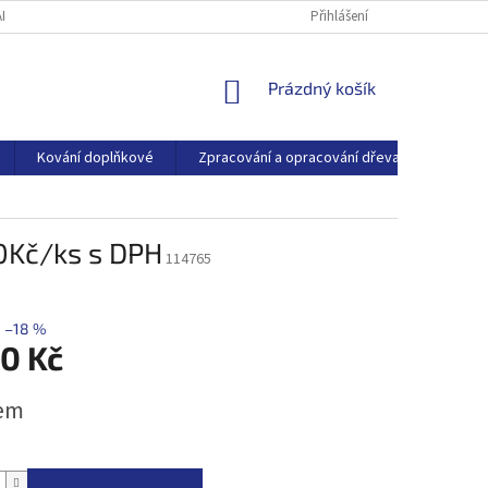
ARTNEŘI
O SPOLEČNOSTI
BLOG
Přihlášení
NÁKUPNÍ
Prázdný košík
KOŠÍK
Kování doplňkové
Zpracování a opracování dřeva
Dřevo
90Kč/ks s DPH
114765
–18 %
90 Kč
em