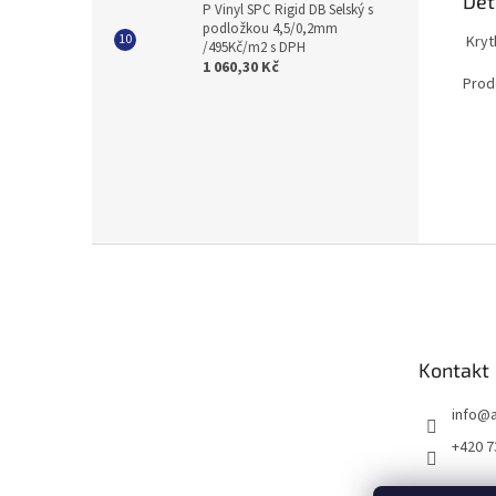
Det
P Vinyl SPC Rigid DB Selský s
podložkou 4,5/0,2mm
Krytk
/495Kč/m2 s DPH
1 060,30 Kč
Prod
Z
á
p
a
t
Kontakt
í
info
@
+420 7