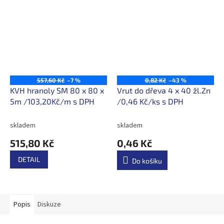
557,60 Kč
–7 %
0,82 Kč
–43 %
KVH hranoly SM 80 x 80 x
Vrut do dřeva 4 x 40 žl.Zn
5m /103,20Kč/m s DPH
/0,46 Kč/ks s DPH
skladem
skladem
515,80 Kč
0,46 Kč
DETAIL
Do košíku
Popis
Diskuze