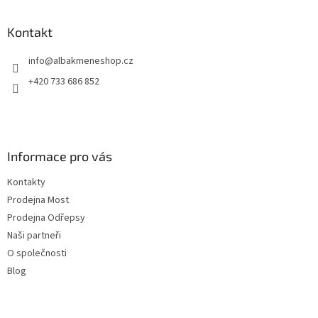
á
p
a
Kontakt
t
info
@
albakmeneshop.cz
í
+420 733 686 852
Informace pro vás
Kontakty
Prodejna Most
Prodejna Odřepsy
Naši partneři
O společnosti
Blog