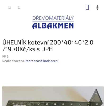
Přejít
NÁKUP
na
obsah
KOŠÍK
ÚHELNÍK kotevní 200*40*40*2,0
/19,70Kč/ks s DPH
KK 1
Průměrné
Neohodnoceno
Podrobnosti hodnocení
hodnocení
produktu
je
0,0
z
5
hvězdiček.