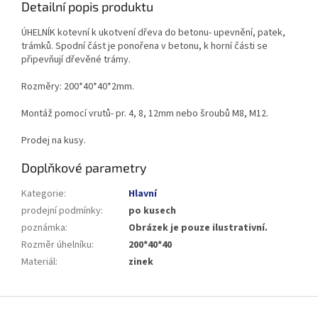
Detailní popis produktu
ÚHELNÍK kotevní k ukotvení dřeva do betonu- upevnění, patek,
trámků. Spodní část je ponořena v betonu, k horní části se
připevňují dřevěné trámy.
Rozměry: 200*40*40*2mm.
Montáž pomocí vrutů- pr. 4, 8, 12mm nebo šroubů M8, M12.
Prodej na kusy.
Doplňkové parametry
Kategorie
:
Hlavní
prodejní podmínky
:
po kusech
poznámka
:
Obrázek je pouze ilustrativní.
Rozměr úhelníku
:
200*40*40
Materiál
:
zinek
Z