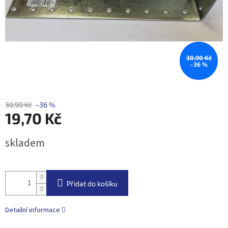
30,90 Kč
–36 %
30,90 Kč
–36 %
19,70 Kč
Měrná
skladem
cena:
Přidat do košíku
Detailní informace