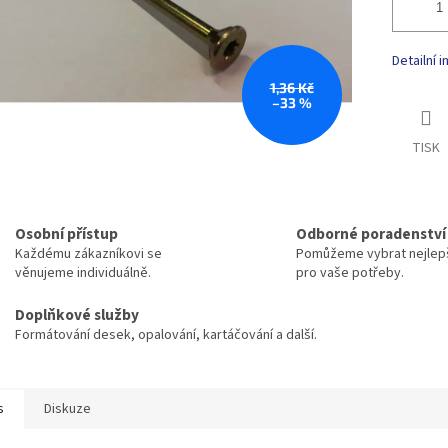
Detailní 
1,36 Kč
–33 %
TISK
Osobní přístup
Odborné poradenství
Každému zákazníkovi se
Pomůžeme vybrat nejlepš
věnujeme individuálně.
pro vaše potřeby.
Doplňkové služby
Formátování desek, opalování, kartáčování a další.
s
Diskuze