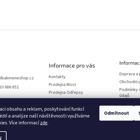
Informac
Informace pro vás
Doprava a 
Kontakty
albakmeneshop.cz
Obchodní 
Prodejna Most
33 686 852
Podmínky 
Prodejna Odřepsy
údajů
Naši partneři
Reklamace
O společnosti
aci obsahu a reklam, poskytování funkcí
Odmítnout
édií a analýze naší návštěvnosti využíváme
Blog
ies. Více informací
zde
.
í