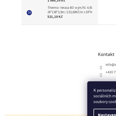
1 060,30 Kč
Thermo- terasa BO vr.jm/hl. A/B
26*138*3,9m /133,60Kč/m s DPH
521,10 Kč
Z
á
p
a
t
Kontakt
í
info
@
+420 7
K personaliz
sociálních m
soubory cook
Nastaven