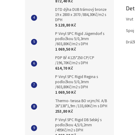
872,40 Kč
Det
DTD dýha DUB trámový bronze
19 x 2800 x 2070 /884,30Kč/m2 s
Vrut
DPH
5 128,80 Kč
Spoj 
P Vinyl SPC Rigid Jägerndorf s
podložkou 5/0,3mm
Dráž
/603,80Kč/m2 s DPH
1 069,50 Kč
PDP Bř 4 125*250 CP/CP
/196,70Kč/m2 s DPH
614,70 Kč
P Vinyl SPC Rigid Regina s
podložkou 5/0,3mm
/603,80Kč/m2 s DPH
1 069,50 Kč
Thermo- terasa BO vr.jm/hl. A/B
26*138*1,9m /133,60Kč/m s DPH
253,80 Kč
P Vinyl SPC Rigid DB Selský s
podložkou 4,5/0,2mm
/495Kč/m2 s DPH