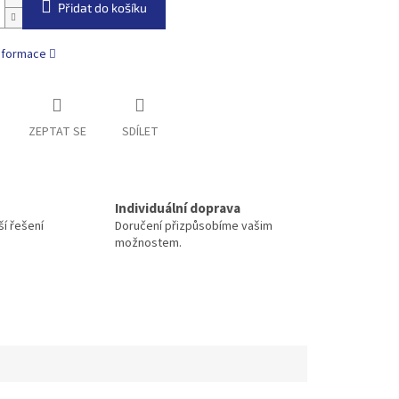
Přidat do košíku
informace
ZEPTAT SE
SDÍLET
Individuální doprava
í řešení
Doručení přizpůsobíme vašim
možnostem.