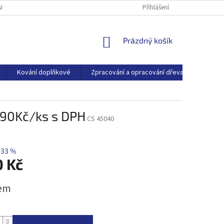
ARTNEŘI
O SPOLEČNOSTI
BLOG
Přihlášení
NÁKUPNÍ
Prázdný košík
KOŠÍK
Kování doplňkové
Zpracování a opracování dřeva
Dřevo
0,90Kč/ks s DPH
CS 45040
–33 %
0 Kč
em