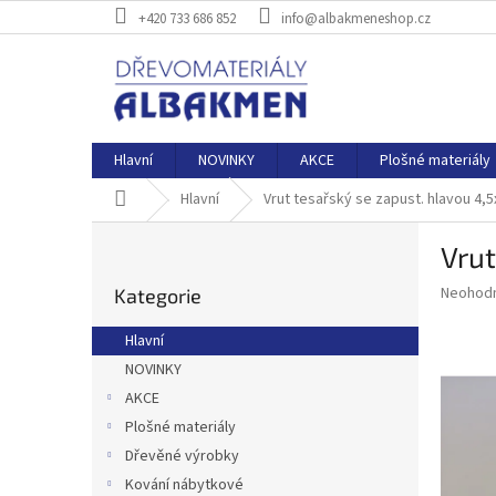
Přejít
+420 733 686 852
info@albakmeneshop.cz
na
obsah
Hlavní
NOVINKY
AKCE
Plošné materiály
Domů
Hlavní
Vrut tesařský se zapust. hlavou 4,
P
Vrut
o
Přeskočit
s
Průměr
Neohod
Kategorie
kategorie
t
hodnoce
r
produkt
Hlavní
a
je
NOVINKY
0,0
n
z
AKCE
n
5
í
Plošné materiály
hvězdič
p
Dřevěné výrobky
a
Kování nábytkové