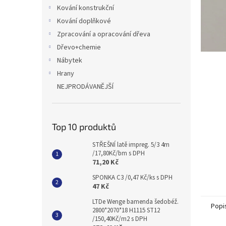
n
Kování konstrukční
e
Kování doplňkové
l
Zpracování a opracování dřeva
Dřevo+chemie
Nábytek
Hrany
NEJPRODÁVANĚJŠÍ
Top 10 produktů
STŘEŠNÍ latě impreg. 5/3 4m
/17,80Kč/bm s DPH
71,20 Kč
SPONKA C3 /0,47 Kč/ks s DPH
47 Kč
LTDe Wenge bamenda šedobéž.
Popi
2800*2070*18 H1115 ST12
/150,40Kč/m2 s DPH