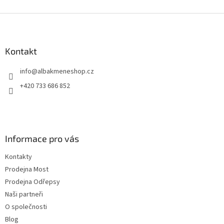
Z
á
p
a
Kontakt
t
info
@
albakmeneshop.cz
í
+420 733 686 852
Informace pro vás
Kontakty
Prodejna Most
Prodejna Odřepsy
Naši partneři
O společnosti
Blog