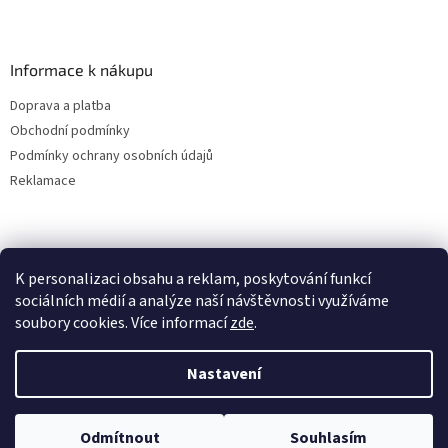
Informace k nákupu
Doprava a platba
Obchodní podmínky
Podmínky ochrany osobních údajů
Reklamace
K personalizaci obsahu a reklam, poskytování funkcí
sociálních médií a analýze naší návštěvnosti využíváme
soubory cookies. Více informací
zde
.
Vytvořil Shoptet
Nastavení
Copyright 2026
ALBAKMEN
. Všechna práva vyhrazena.
Upravit
Odmítnout
Souhlasím
nastavení cookies