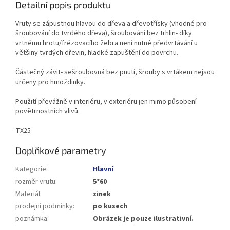
Detailní popis produktu
Vruty se zápustnou hlavou do dřeva a dřevotřísky (vhodné pro
šroubování do tvrdého dřeva), šroubování bez trhlin- díky
vrtnému hrotu/frézovacího žebra není nutné předvrtávání u
většiny tvrdých dřevin, hladké zapuštění do povrchu.
Částečný závit- sešroubovná bez pnutí, šrouby s vrtákem nejsou
určeny pro hmoždinky.
Použití převážně v interiéru, v exteriéru jen mimo působení
povětrnostních vlivů.
TX25
Doplňkové parametry
Kategorie
:
Hlavní
rozměr vrutu
:
5*60
Materiál
:
zinek
prodejní podmínky
:
po kusech
poznámka
:
Obrázek je pouze ilustrativní.