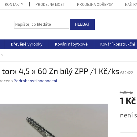
KONTAKTY
PRODEJNA MOST
PRODEJNA ODŘEPSY
NAŠI P
HLEDAT
Dřevěné výrobky
Kování nábytkové
Kování konstrukční
ks
 torx 4,5 x 60 Zn bílý ZPP /1 Kč/ks
652422
né
noceno
Podrobnosti hodnocení
ní
u
1,20 Kč
1 Kč
Měrná
není 
cena:
ek.