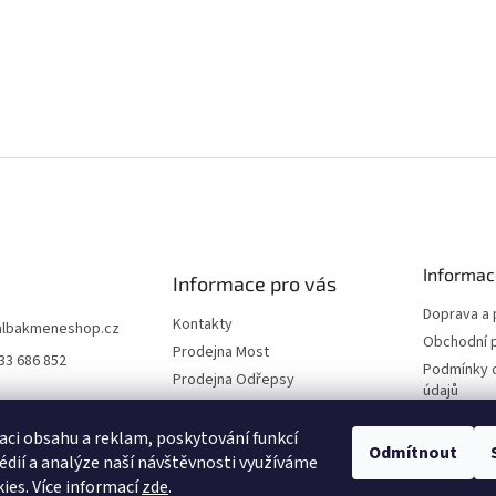
Informac
Informace pro vás
Doprava a 
Kontakty
albakmeneshop.cz
Obchodní 
Prodejna Most
33 686 852
Podmínky 
Prodejna Odřepsy
údajů
Naši partneři
Reklamace
O společnosti
aci obsahu a reklam, poskytování funkcí
Odmítnout
édií a analýze naší návštěvnosti využíváme
Blog
ies. Více informací
zde
.