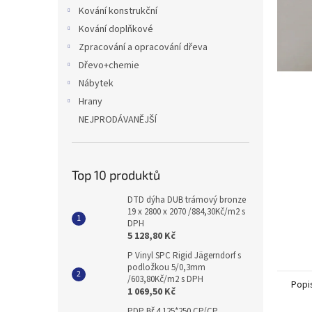
n
Kování konstrukční
e
Kování doplňkové
l
Zpracování a opracování dřeva
Dřevo+chemie
Nábytek
Hrany
NEJPRODÁVANĚJŠÍ
Top 10 produktů
DTD dýha DUB trámový bronze
19 x 2800 x 2070 /884,30Kč/m2 s
DPH
5 128,80 Kč
P Vinyl SPC Rigid Jägerndorf s
podložkou 5/0,3mm
/603,80Kč/m2 s DPH
Popi
1 069,50 Kč
PDP Bř 4 125*250 CP/CP