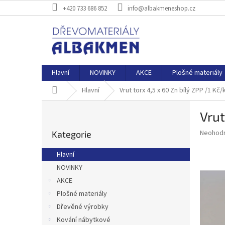
Přejít
+420 733 686 852
info@albakmeneshop.cz
na
obsah
Hlavní
NOVINKY
AKCE
Plošné materiály
Domů
Hlavní
Vrut torx 4,5 x 60 Zn bílý ZPP /1 Kč/
P
Vrut
o
Přeskočit
s
Průměr
Neohod
Kategorie
kategorie
t
hodnoce
r
produkt
Hlavní
a
je
NOVINKY
0,0
n
z
AKCE
n
5
í
Plošné materiály
hvězdič
p
Dřevěné výrobky
a
Kování nábytkové