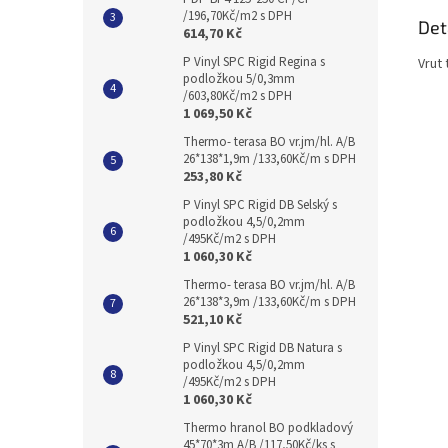
/196,70Kč/m2 s DPH
Det
614,70 Kč
P Vinyl SPC Rigid Regina s
Vrut 
podložkou 5/0,3mm
/603,80Kč/m2 s DPH
1 069,50 Kč
Thermo- terasa BO vr.jm/hl. A/B
26*138*1,9m /133,60Kč/m s DPH
253,80 Kč
P Vinyl SPC Rigid DB Selský s
podložkou 4,5/0,2mm
/495Kč/m2 s DPH
1 060,30 Kč
Thermo- terasa BO vr.jm/hl. A/B
26*138*3,9m /133,60Kč/m s DPH
521,10 Kč
P Vinyl SPC Rigid DB Natura s
podložkou 4,5/0,2mm
/495Kč/m2 s DPH
1 060,30 Kč
Thermo hranol BO podkladový
45*70*3m A/B /117,50Kč/ks s