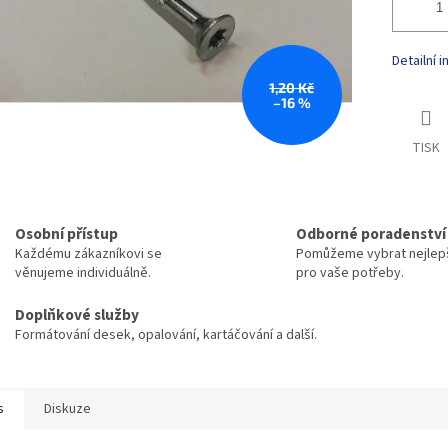
Detailní 
1,20 Kč
–16 %
TISK
Osobní přístup
Odborné poradenství
Každému zákazníkovi se
Pomůžeme vybrat nejlepš
věnujeme individuálně.
pro vaše potřeby.
Doplňkové služby
Formátování desek, opalování, kartáčování a další.
s
Diskuze