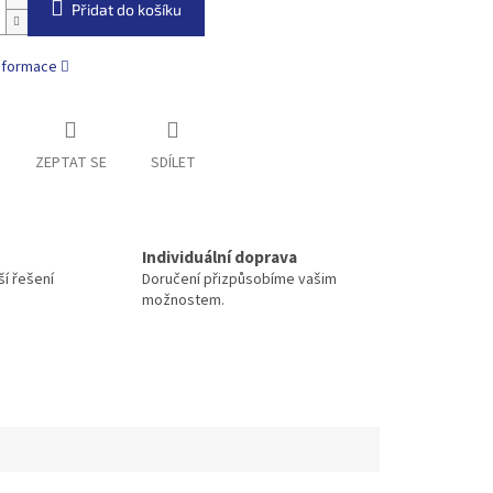
Přidat do košíku
informace
ZEPTAT SE
SDÍLET
Individuální doprava
í řešení
Doručení přizpůsobíme vašim
možnostem.