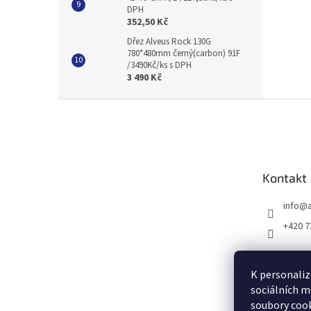
DPH
352,50 Kč
Dřez Alveus Rock 130G
780*480mm černý(carbon) 91F
/3490Kč/ks s DPH
3 490 Kč
Z
á
p
a
t
Kontakt
í
info
@
+420 7
K personaliz
sociálních m
soubory cook