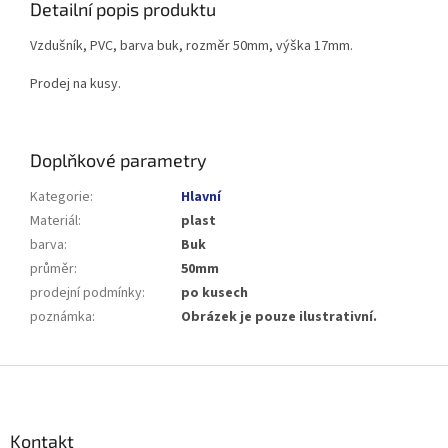
Detailní popis produktu
Vzdušník, PVC, barva buk, rozměr 50mm, výška 17mm.
Prodej na kusy.
Doplňkové parametry
Kategorie
:
Hlavní
Materiál
:
plast
barva
:
Buk
průměr
:
50mm
prodejní podmínky
:
po kusech
poznámka
:
Obrázek je pouze ilustrativní.
Z
á
p
a
Kontakt