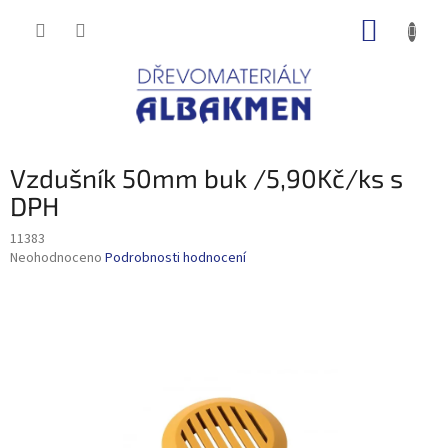
Přejít
NÁKUP
na
obsah
KOŠÍK
Vzdušník 50mm buk /5,90Kč/ks s
DPH
11383
Průměrné
Neohodnoceno
Podrobnosti hodnocení
hodnocení
produktu
je
0,0
z
5
hvězdiček.