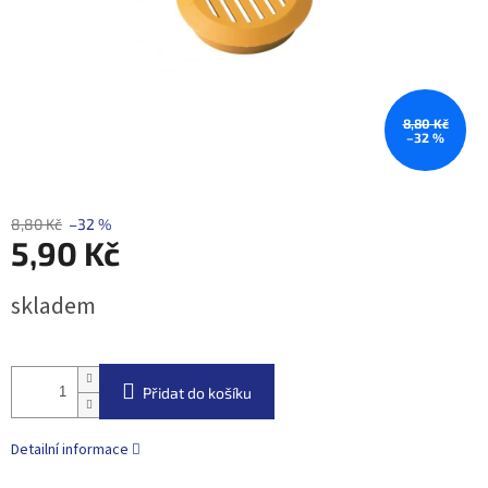
8,80 Kč
–32 %
8,80 Kč
–32 %
5,90 Kč
Měrná
skladem
cena:
Přidat do košíku
Detailní informace