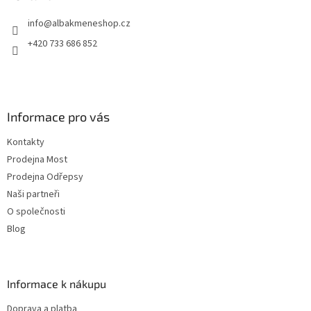
t
info
@
albakmeneshop.cz
í
+420 733 686 852
Informace pro vás
Kontakty
Prodejna Most
Prodejna Odřepsy
Naši partneři
O společnosti
Blog
Informace k nákupu
Doprava a platba