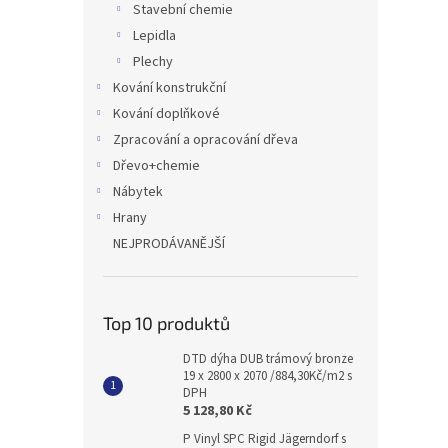
Stavební chemie
Lepidla
Plechy
Kování konstrukční
Kování doplňkové
Zpracování a opracování dřeva
Dřevo+chemie
Nábytek
Hrany
NEJPRODÁVANĚJŠÍ
Top 10 produktů
DTD dýha DUB trámový bronze
19 x 2800 x 2070 /884,30Kč/m2 s
DPH
5 128,80 Kč
P Vinyl SPC Rigid Jägerndorf s