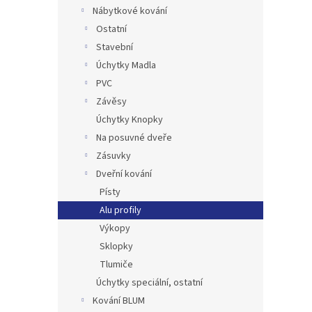
n
Nábytkové kování
e
Ostatní
l
Stavební
Úchytky Madla
PVC
Závěsy
Úchytky Knopky
Na posuvné dveře
Zásuvky
Dveřní kování
Písty
Alu profily
Výkopy
Sklopky
Tlumiče
Úchytky speciální, ostatní
Kování BLUM