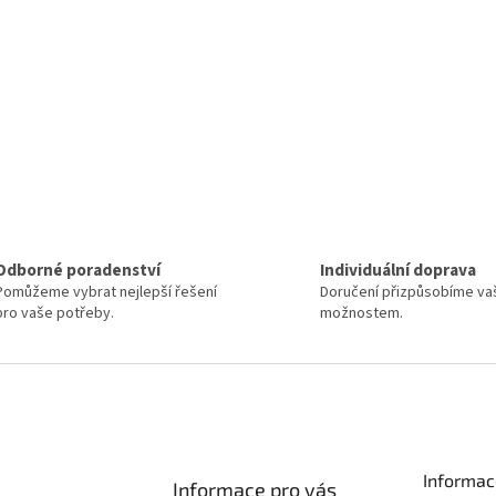
Odborné poradenství
Individuální doprava
Pomůžeme vybrat nejlepší řešení
Doručení přizpůsobíme va
pro vaše potřeby.
možnostem.
Informac
Informace pro vás