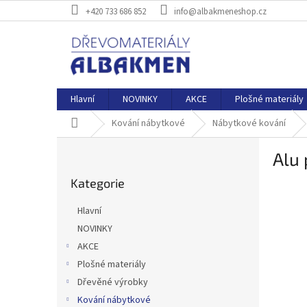
Přejít
+420 733 686 852
info@albakmeneshop.cz
na
obsah
Hlavní
NOVINKY
AKCE
Plošné materiály
Domů
Kování nábytkové
Nábytkové kování
P
Alu 
o
Přeskočit
s
Kategorie
kategorie
t
r
Hlavní
a
NOVINKY
n
AKCE
n
í
Plošné materiály
p
Dřevěné výrobky
a
Kování nábytkové