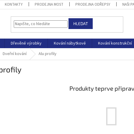
KONTAKTY
PRODEJNA MOST
PRODEJNA ODŘEPSY
NAŠI P
HLEDAT
Dřevěné výrobky
Kování nábytkové
Kování konstrukční
Dveřní kování
Alu profily
profily
Produkty teprve připra