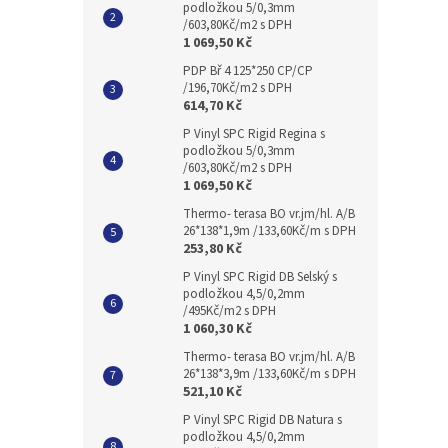
podložkou 5/0,3mm
/603,80Kč/m2 s DPH
1 069,50 Kč
PDP Bř 4 125*250 CP/CP
/196,70Kč/m2 s DPH
614,70 Kč
P Vinyl SPC Rigid Regina s
podložkou 5/0,3mm
/603,80Kč/m2 s DPH
1 069,50 Kč
Thermo- terasa BO vr.jm/hl. A/B
26*138*1,9m /133,60Kč/m s DPH
253,80 Kč
P Vinyl SPC Rigid DB Selský s
podložkou 4,5/0,2mm
/495Kč/m2 s DPH
1 060,30 Kč
Thermo- terasa BO vr.jm/hl. A/B
26*138*3,9m /133,60Kč/m s DPH
521,10 Kč
P Vinyl SPC Rigid DB Natura s
podložkou 4,5/0,2mm