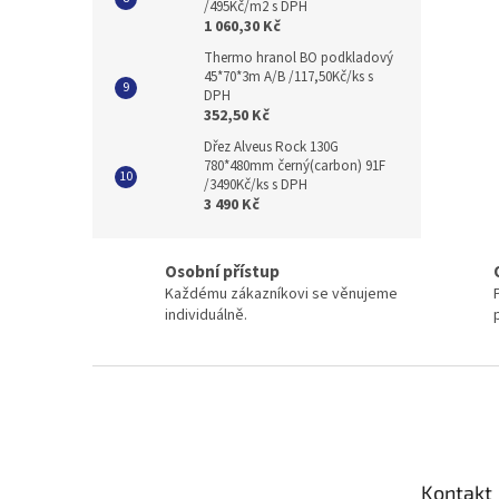
/495Kč/m2 s DPH
1 060,30 Kč
Thermo hranol BO podkladový
45*70*3m A/B /117,50Kč/ks s
DPH
352,50 Kč
Dřez Alveus Rock 130G
780*480mm černý(carbon) 91F
/3490Kč/ks s DPH
3 490 Kč
Osobní přístup
Každému zákazníkovi se věnujeme
individuálně.
Z
á
p
a
t
Kontakt