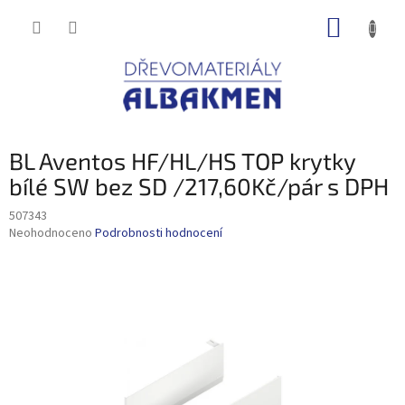
Přejít
NÁKUP
na
obsah
KOŠÍK
BL Aventos HF/HL/HS TOP krytky
bílé SW bez SD /217,60Kč/pár s DPH
507343
Průměrné
Neohodnoceno
Podrobnosti hodnocení
hodnocení
produktu
je
0,0
z
5
hvězdiček.