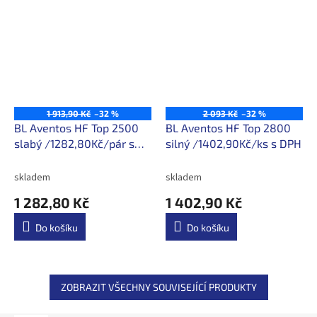
1 913,90 Kč
–32 %
2 093 Kč
–32 %
BL Aventos HF Top 2500
BL Aventos HF Top 2800
slabý /1282,80Kč/pár s
silný /1402,90Kč/ks s DPH
DPH
skladem
skladem
1 282,80 Kč
1 402,90 Kč
Do košíku
Do košíku
ZOBRAZIT VŠECHNY SOUVISEJÍCÍ PRODUKTY