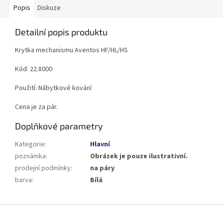
Popis
Diskuze
Detailní popis produktu
Krytka mechanismu Aventos HF/HL/HS
Kód: 22.8000
Použití: Nábytkové kování
Cena je za pár.
Doplňkové parametry
Kategorie
:
Hlavní
poznámka
:
Obrázek je pouze ilustrativní.
prodejní podmínky
:
na páry
barva
:
Bílá
Z
á