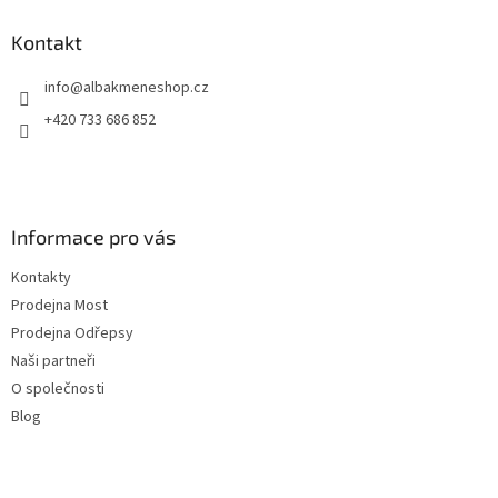
p
a
Kontakt
t
info
@
albakmeneshop.cz
í
+420 733 686 852
Informace pro vás
Kontakty
Prodejna Most
Prodejna Odřepsy
Naši partneři
O společnosti
Blog