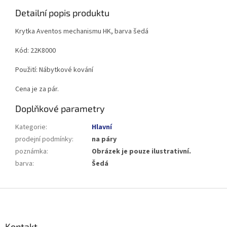
Detailní popis produktu
Krytka Aventos mechanismu HK, barva šedá
Kód: 22K8000
Použití: Nábytkové kování
Cena je za pár.
Doplňkové parametry
Kategorie
:
Hlavní
prodejní podmínky
:
na páry
poznámka
:
Obrázek je pouze ilustrativní.
barva
:
Šedá
Z
á
p
a
Kontakt