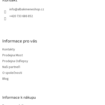
t
info
@
albakmeneshop.cz
í
+420 733 686 852
Informace pro vás
Kontakty
Prodejna Most
Prodejna Odřepsy
Naši partneři
O společnosti
Blog
Informace k nákupu