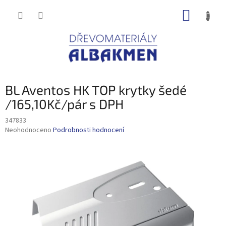
Přejít
NÁKUP
na
obsah
KOŠÍK
BL Aventos HK TOP krytky šedé
/165,10Kč/pár s DPH
347833
Průměrné
Neohodnoceno
Podrobnosti hodnocení
hodnocení
produktu
je
0,0
z
5
hvězdiček.