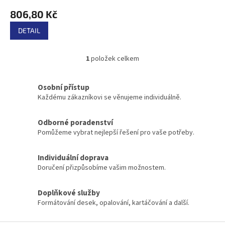
ů
806,80 Kč
DETAIL
1
položek celkem
O
v
l
Osobní přístup
á
Každému zákazníkovi se věnujeme individuálně.
d
a
c
Odborné poradenství
í
Pomůžeme vybrat nejlepší řešení pro vaše potřeby.
p
r
Individuální doprava
v
k
Doručení přizpůsobíme vašim možnostem.
y
v
Doplňkové služby
ý
Formátování desek, opalování, kartáčování a další.
p
i