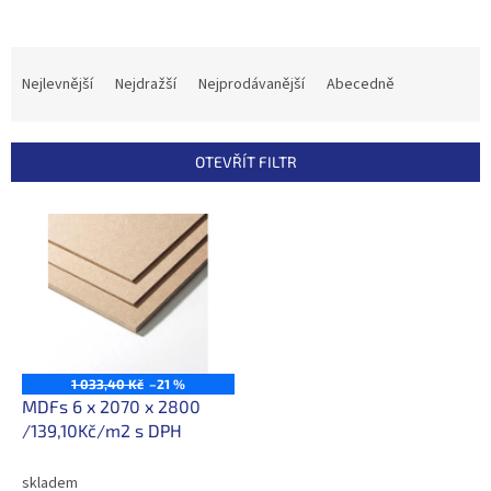
Ř
a
Nejlevnější
Nejdražší
Nejprodávanější
Abecedně
z
e
n
OTEVŘÍT FILTR
í
p
V
r
ý
o
p
d
i
u
s
k
p
t
r
ů
o
1 033,40 Kč
–21 %
d
MDFs 6 x 2070 x 2800
u
/139,10Kč/m2 s DPH
k
t
skladem