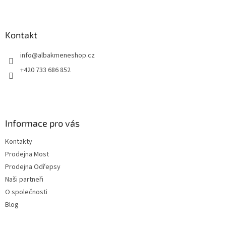
s
Z
u
á
p
a
Kontakt
t
info
@
albakmeneshop.cz
í
+420 733 686 852
Informace pro vás
Kontakty
Prodejna Most
Prodejna Odřepsy
Naši partneři
O společnosti
Blog