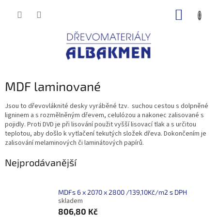
Přejít
NÁKUP
na
obsah
KOŠÍK
MDF laminované
Jsou to dřevovláknité desky vyráběné tzv. suchou cestou s dolpněné
ligninem a s rozmělněným dřevem, celulózou a nakonec zalisované s
pojidly. Proti DVD je při lisování použit vyšší lisovací tlak a s určitou
teplotou, aby došlo k vytlačení tekutých složek dřeva. Dokončením je
zalisování melaminových či laminátových papírů.
Nejprodávanější
MDFs 6 x 2070 x 2800 /139,10Kč/m2 s DPH
skladem
806,80 Kč