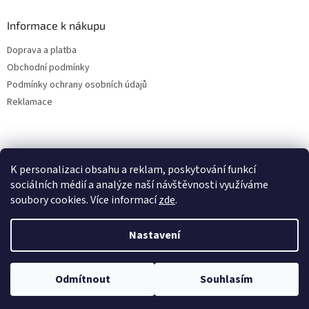
Informace k nákupu
Doprava a platba
Obchodní podmínky
Podmínky ochrany osobních údajů
Reklamace
K personalizaci obsahu a reklam, poskytování funkcí
sociálních médií a analýze naší návštěvnosti využíváme
soubory cookies. Více informací
zde
.
Vytvořil Shoptet
Nastavení
Copyright 2026
ALBAKMEN
. Všechna práva vyhrazena.
Upravit
Odmítnout
Souhlasím
nastavení cookies
UVEDENÉ CENY JSOU PLATNÉ POUZE PRO E-SHOPOVÉ OBJEDNÁVKY