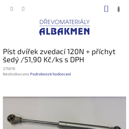
Přejít
NÁKUP
na
obsah
KOŠÍK
Píst dvířek zvedací 120N + příchyt
šedý /51,90 Kč/ks s DPH
275676
Průměrné
Neohodnoceno
Podrobnosti hodnocení
hodnocení
produktu
je
0,0
z
5
hvězdiček.