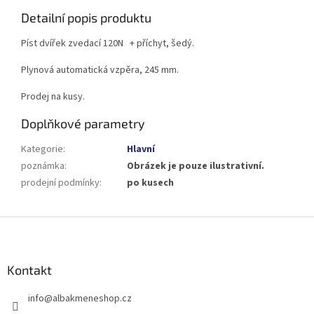
Detailní popis produktu
Píst dvířek zvedací 120N + příchyt, šedý.
Plynová automatická vzpěra, 245 mm.
Prodej na kusy.
Doplňkové parametry
Kategorie
:
Hlavní
poznámka
:
Obrázek je pouze ilustrativní.
prodejní podmínky
:
po kusech
Z
á
p
a
Kontakt
t
info
@
albakmeneshop.cz
í