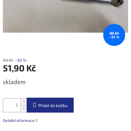
80 Kč
–35 %
80 Kč
–35 %
51,90 Kč
Měrná
skladem
cena:
Přidat do košíku
Detailní informace