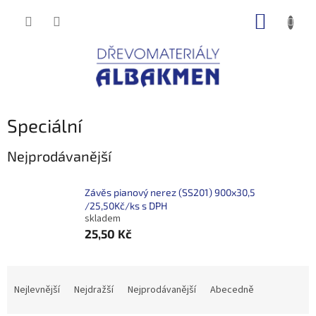
Přejít
NÁKUP
na
obsah
KOŠÍK
Speciální
Nejprodávanější
Závěs pianový nerez (SS201) 900x30,5
/25,50Kč/ks s DPH
skladem
25,50 Kč
Ř
a
Nejlevnější
Nejdražší
Nejprodávanější
Abecedně
z