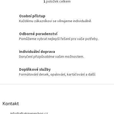
1
položek celkem
O
v
l
Osobní přístup
á
Každému zákazníkovi se věnujeme individuálně.
d
a
c
Odborné poradenství
í
Pomůžeme vybrat nejlepší řešení pro vaše potřeby.
p
r
Individuální doprava
v
k
Doručení přizpůsobíme vašim možnostem.
y
v
Doplňkové služby
ý
Formátování desek, opalování, kartáčování a další.
p
i
s
Z
u
á
p
a
Kontakt
t
info
@
albakmeneshop.cz