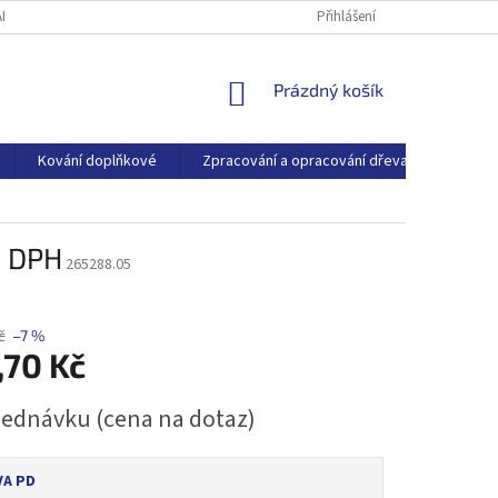
ARTNEŘI
O SPOLEČNOSTI
BLOG
Přihlášení
NÁKUPNÍ
Prázdný košík
KOŠÍK
Kování doplňkové
Zpracování a opracování dřeva
Dřevo
s DPH
265288.05
č
–7 %
,70 Kč
jednávku (cena na dotaz)
A PD