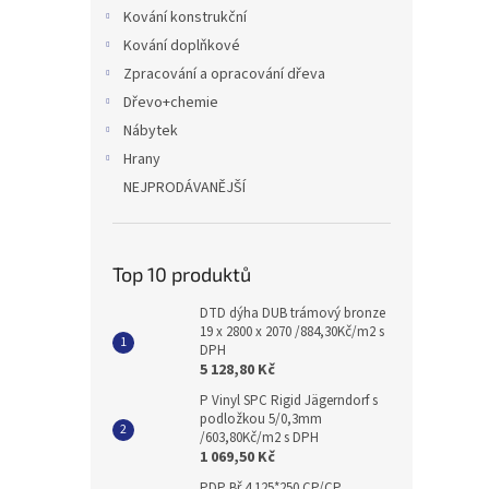
n
Kování konstrukční
e
Kování doplňkové
l
Zpracování a opracování dřeva
Dřevo+chemie
Nábytek
Hrany
NEJPRODÁVANĚJŠÍ
Top 10 produktů
DTD dýha DUB trámový bronze
19 x 2800 x 2070 /884,30Kč/m2 s
DPH
5 128,80 Kč
P Vinyl SPC Rigid Jägerndorf s
podložkou 5/0,3mm
/603,80Kč/m2 s DPH
1 069,50 Kč
PDP Bř 4 125*250 CP/CP