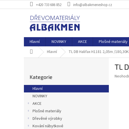
Přejít
+420 733 686 852
info@albakmeneshop.cz
na
obsah
Hlavní
NOVINKY
AKCE
Plošné materiály
Domů
Hlavní
TL DB Halifax H1181 2,05m /180,30
P
TL 
o
Přeskočit
s
Průměr
Neohod
Kategorie
kategorie
t
hodnoce
r
produkt
Hlavní
a
je
NOVINKY
0,0
n
z
AKCE
n
5
í
Plošné materiály
hvězdič
p
Dřevěné výrobky
a
Kování nábytkové