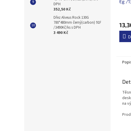
Eg /1
DPH
352,50 Kč
Dřez Alveus Rock 130G
780*480mm černý(carbon) 91F
13,3
/3490Kč/ks s DPH
3 490 Kč
D
Popi
Det
Těsní
desk
na vý
Prod