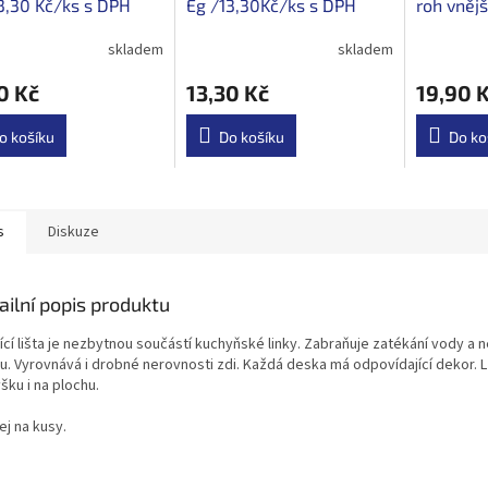
3,30 Kč/ks s DPH
Eg /13,30Kč/ks s DPH
roh vnějš
s DPH
skladem
skladem
0 Kč
13,30 Kč
19,90 
o košíku
Do košíku
Do ko
s
Diskuze
ailní popis produktu
cí lišta je nezbytnou součástí kuchyňské linky. Zabraňuje zatékání vody a n
u. Vyrovnává i drobné nerovnosti zdi. Každá deska má odpovídající dekor. L
šku i na plochu.
ej na kusy.