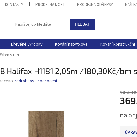
KONTAKTY
PRODEJNA MOST
PRODEJNA ODŘEPSY
NAŠI P
HLEDAT
Dřevěné výrobky
Kování nábytkové
Kování konstrukční
Kč/bm s DPH
DB Halifax H1181 2,05m /180,30Kč/bm 
né
noceno
Podrobnosti hodnocení
ní
u
401,80 K
369
Měrná
na ob
cena:
ek.
ÚPRAV