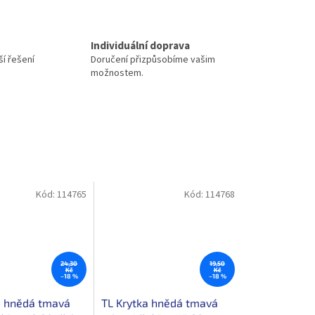
Individuální doprava
í řešení
Doručení přizpůsobíme vašim
možnostem.
Kód:
114765
Kód:
114768
24,30
19,50
Kč
Kč
–18 %
–18 %
a hnědá tmavá
TL Krytka hnědá tmavá