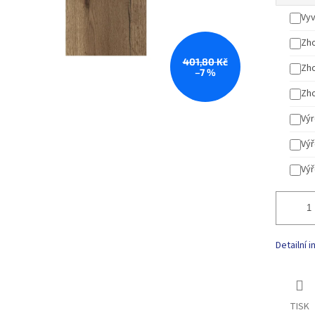
Vyv
Zho
401,80 Kč
Zho
–7 %
Zho
Výr
Výř
Výř
Detailní 
TISK