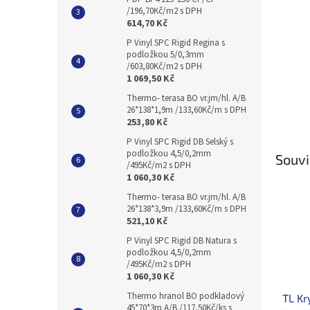
/196,70Kč/m2 s DPH
614,70 Kč
P Vinyl SPC Rigid Regina s
podložkou 5/0,3mm
/603,80Kč/m2 s DPH
1 069,50 Kč
Thermo- terasa BO vr.jm/hl. A/B
26*138*1,9m /133,60Kč/m s DPH
253,80 Kč
P Vinyl SPC Rigid DB Selský s
podložkou 4,5/0,2mm
Souvi
/495Kč/m2 s DPH
1 060,30 Kč
Thermo- terasa BO vr.jm/hl. A/B
26*138*3,9m /133,60Kč/m s DPH
521,10 Kč
P Vinyl SPC Rigid DB Natura s
podložkou 4,5/0,2mm
/495Kč/m2 s DPH
1 060,30 Kč
Thermo hranol BO podkladový
TL Kr
45*70*3m A/B /117,50Kč/ks s