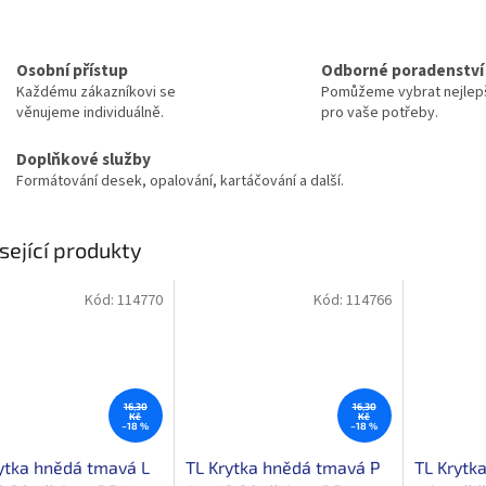
Osobní přístup
Odborné poradenství
Každému zákazníkovi se
Pomůžeme vybrat nejlepš
věnujeme individuálně.
pro vaše potřeby.
Doplňkové služby
Formátování desek, opalování, kartáčování a další.
sející produkty
Kód:
114770
Kód:
114766
16,30
16,30
Kč
Kč
–18 %
–18 %
ytka hnědá tmavá L
TL Krytka hnědá tmavá P
TL Krytk