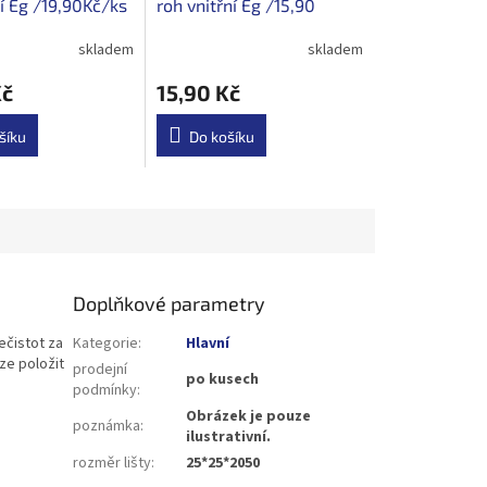
í Eg /19,90Kč/ks
roh vnitřní Eg /15,90
Kč/ks s DPH
skladem
skladem
Kč
15,90 Kč
šíku
Do košíku
Doplňkové parametry
ečistot za
Kategorie
:
Hlavní
ze položit
prodejní
po kusech
podmínky
:
Obrázek je pouze
poznámka
:
ilustrativní.
rozměr lišty
:
25*25*2050