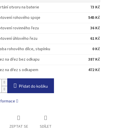
rtání otvoru na baterie
73 Kč
tovení rohového spoje
545 Kč
tovení rovinného řezu
36 Kč
tovení úhlového řezu
61 Kč
oba rohového dílce, stupínku
0 Kč
ez na dřez bez odkapu
387 Kč
ez na dřez s odkapem
472 Kč
Přidat do košíku
informace
ZEPTAT SE
SDÍLET