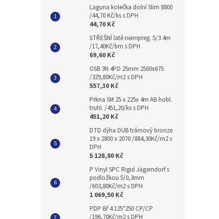
Laguna kolečka dolní Slim 8800
/44,70 Kč/ks s DPH
44,70 Kč
STŘEŠNÍ latě neimpreg. 5/3 4m
/17,40Kč/bm s DPH
69,60 Kč
OSB 3N 4PD 25mm 2500x675
/329,80Kč/m2 s DPH
557,30 Kč
Prkna SM 25 x 225x 4m AB hobl.
truhl. /451,20/ks s DPH
451,20 Kč
DTD dýha DUB trámový bronze
19 x 2800 x 2070 /884,30Kč/m2 s
DPH
5 128,80 Kč
P Vinyl SPC Rigid Jägerndorf s
podložkou 5/0,3mm
/603,80Kč/m2 s DPH
1 069,50 Kč
PDP Bř 4 125*250 CP/CP
/196,70Kč/m2 s DPH