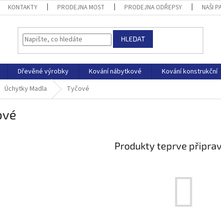
KONTAKTY
PRODEJNA MOST
PRODEJNA ODŘEPSY
NAŠI P
HLEDAT
Dřevěné výrobky
Kování nábytkové
Kování konstrukční
Úchytky Madla
Tyčové
ové
Produkty teprve připra