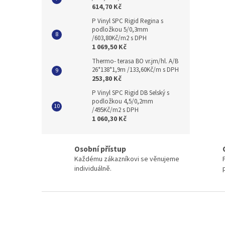
614,70 Kč
P Vinyl SPC Rigid Regina s
podložkou 5/0,3mm
/603,80Kč/m2 s DPH
1 069,50 Kč
Thermo- terasa BO vr.jm/hl. A/B
26*138*1,9m /133,60Kč/m s DPH
253,80 Kč
P Vinyl SPC Rigid DB Selský s
podložkou 4,5/0,2mm
/495Kč/m2 s DPH
1 060,30 Kč
Osobní přístup
Každému zákazníkovi se věnujeme
individuálně.
Z
á
p