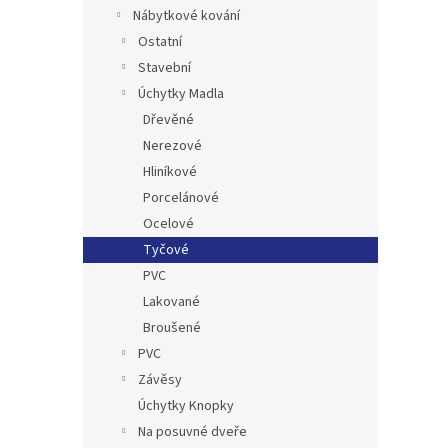
n
Nábytkové kování
e
Ostatní
l
Stavební
Úchytky Madla
Dřevěné
Nerezové
Hliníkové
Porcelánové
Ocelové
Tyčové
PVC
Lakované
Broušené
PVC
Závěsy
Úchytky Knopky
Na posuvné dveře