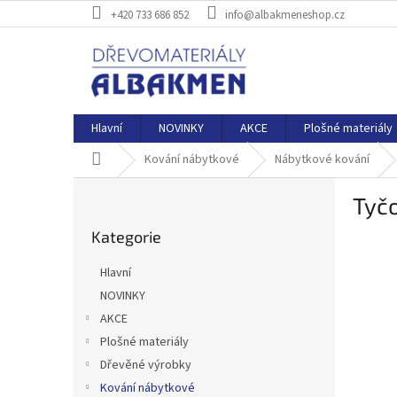
Přejít
+420 733 686 852
info@albakmeneshop.cz
na
obsah
Hlavní
NOVINKY
AKCE
Plošné materiály
Domů
Kování nábytkové
Nábytkové kování
P
Tyč
o
Přeskočit
s
Kategorie
kategorie
t
r
Hlavní
a
NOVINKY
n
AKCE
n
í
Plošné materiály
p
Dřevěné výrobky
a
Kování nábytkové