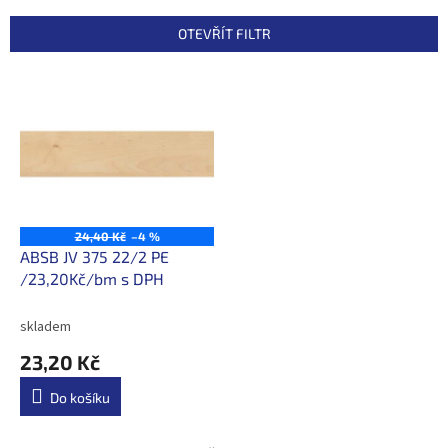
e
n
OTEVŘÍT FILTR
í
p
V
r
ý
o
p
d
i
u
s
k
p
t
r
ů
o
24,40 Kč
–4 %
d
ABSB JV 375 22/2 PE
u
/23,20Kč/bm s DPH
k
t
skladem
ů
23,20 Kč
Do košíku