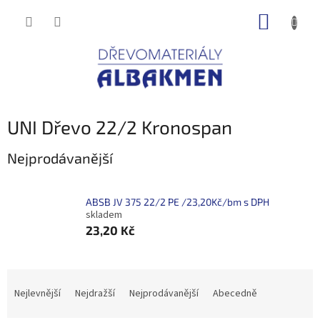
Přejít
NÁKUP
na
obsah
KOŠÍK
UNI Dřevo 22/2 Kronospan
Nejprodávanější
ABSB JV 375 22/2 PE /23,20Kč/bm s DPH
skladem
23,20 Kč
Ř
a
Nejlevnější
Nejdražší
Nejprodávanější
Abecedně
z