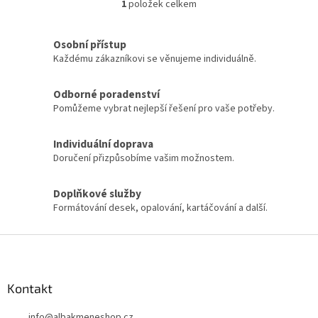
1
položek celkem
O
v
l
Osobní přístup
á
Každému zákazníkovi se věnujeme individuálně.
d
a
c
Odborné poradenství
í
Pomůžeme vybrat nejlepší řešení pro vaše potřeby.
p
r
Individuální doprava
v
k
Doručení přizpůsobíme vašim možnostem.
y
v
Doplňkové služby
ý
Formátování desek, opalování, kartáčování a další.
p
i
s
Z
u
á
p
a
Kontakt
t
info
@
albakmeneshop.cz