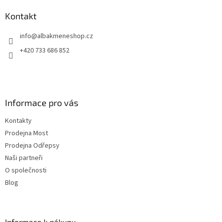
p
a
Kontakt
t
info
@
albakmeneshop.cz
í
+420 733 686 852
Informace pro vás
Kontakty
Prodejna Most
Prodejna Odřepsy
Naši partneři
O společnosti
Blog
Informace k nákupu