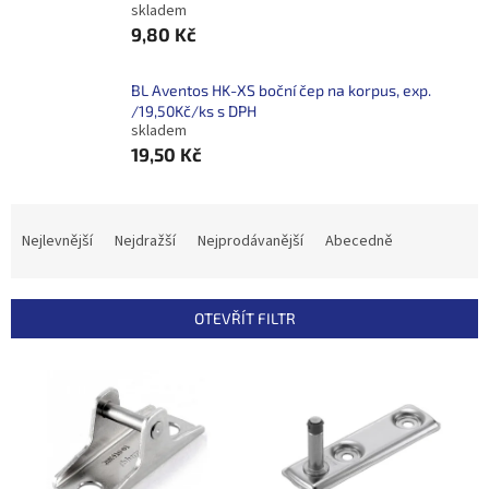
skladem
9,80 Kč
BL Aventos HK-XS boční čep na korpus, exp.
/19,50Kč/ks s DPH
skladem
19,50 Kč
Ř
a
Nejlevnější
Nejdražší
Nejprodávanější
Abecedně
z
e
n
OTEVŘÍT FILTR
í
p
V
r
ý
o
p
d
i
u
s
k