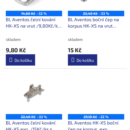
p
t
r
ů
o
14,60 Kč
–32 %
22,40 Kč
–33 %
d
BL Aventos čelní kování
BL Aventos boční čep na
u
HK-XS na vrut /9,80Kč/ks
korpus HK-XS na vrut
k
s DPH
/15Kč/ks s DPH
t
skladem
skladem
ů
9,80 Kč
15 Kč
Do košíku
Do košíku
22,40 Kč
–33 %
29,10 Kč
–32 %
BL Aventos čelní kování
BL Aventos HK-XS boční
HK-XS exp. /15Kč/ks s
čep na korpus, exp.