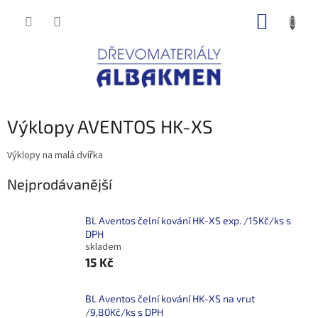
Přejít
NÁKUP
na
obsah
KOŠÍK
Výklopy AVENTOS HK-XS
Výklopy na malá dvířka
Nejprodávanější
BL Aventos čelní kování HK-XS exp. /15Kč/ks s
DPH
skladem
15 Kč
BL Aventos čelní kování HK-XS na vrut
/9,80Kč/ks s DPH