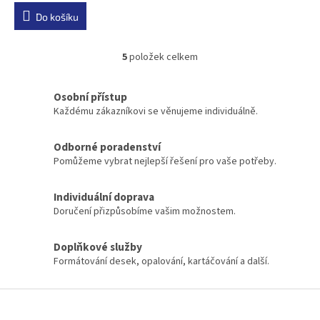
Do košíku
5
položek celkem
O
v
l
Osobní přístup
á
Každému zákazníkovi se věnujeme individuálně.
d
a
c
Odborné poradenství
í
Pomůžeme vybrat nejlepší řešení pro vaše potřeby.
p
r
Individuální doprava
v
k
Doručení přizpůsobíme vašim možnostem.
y
v
Doplňkové služby
ý
Formátování desek, opalování, kartáčování a další.
p
i
s
Z
u
á