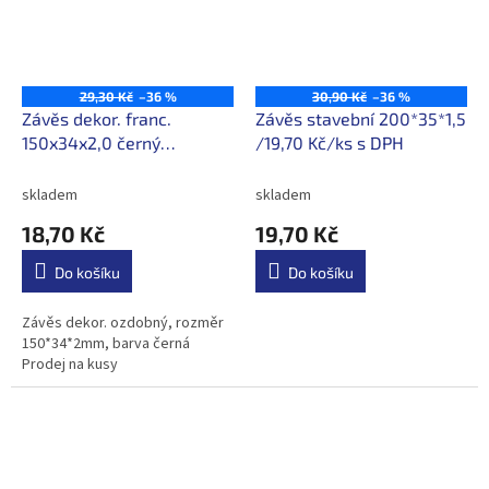
29,30 Kč
–36 %
30,90 Kč
–36 %
Závěs dekor. franc.
Závěs stavební 200*35*1,5
150x34x2,0 černý
/19,70 Kč/ks s DPH
/18,70Kč/ks s DPH
skladem
skladem
18,70 Kč
19,70 Kč
Do košíku
Do košíku
Závěs dekor. ozdobný, rozměr
150*34*2mm, barva černá
Prodej na kusy