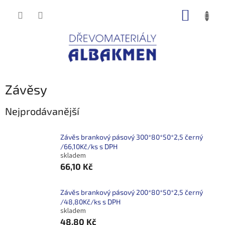
Přejít
NÁKUP
na
obsah
KOŠÍK
Závěsy
Nejprodávanější
Závěs brankový pásový 300*80*50*2,5 černý
/66,10Kč/ks s DPH
skladem
66,10 Kč
Závěs brankový pásový 200*80*50*2,5 černý
/48,80Kč/ks s DPH
skladem
48,80 Kč