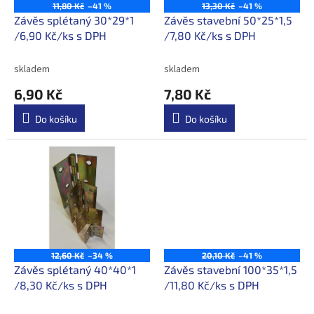
o
11,80 Kč
–41 %
13,30 Kč
–41 %
d
Závěs splétaný 30*29*1
Závěs stavební 50*25*1,5
u
/6,90 Kč/ks s DPH
/7,80 Kč/ks s DPH
k
t
skladem
skladem
ů
6,90 Kč
7,80 Kč
Do košíku
Do košíku
12,60 Kč
–34 %
20,10 Kč
–41 %
Závěs splétaný 40*40*1
Závěs stavební 100*35*1,5
/8,30 Kč/ks s DPH
/11,80 Kč/ks s DPH