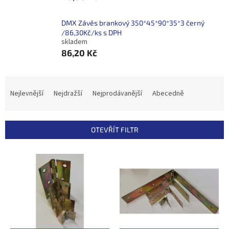
DMX Závěs brankový 350*45*90*35*3 černý
/86,30Kč/ks s DPH
skladem
86,20 Kč
Ř
a
Nejlevnější
Nejdražší
Nejprodávanější
Abecedně
z
e
n
OTEVŘÍT FILTR
í
p
V
r
ý
o
p
d
i
u
s
k
p
t
r
ů