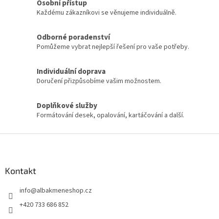
Osobní přístup
á
c
Každému zákazníkovi se věnujeme individuálně.
n
í
í
p
r
Odborné poradenství
v
Pomůžeme vybrat nejlepší řešení pro vaše potřeby.
k
y
Individuální doprava
v
Doručení přizpůsobíme vašim možnostem.
ý
p
i
Doplňkové služby
s
Formátování desek, opalování, kartáčování a další.
u
Z
á
p
a
Kontakt
t
info
@
albakmeneshop.cz
í
+420 733 686 852