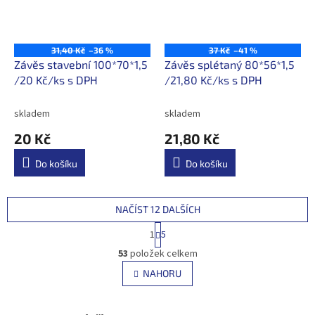
31,40 Kč
–36 %
37 Kč
–41 %
Závěs stavební 100*70*1,5
Závěs splétaný 80*56*1,5
/20 Kč/ks s DPH
/21,80 Kč/ks s DPH
skladem
skladem
20 Kč
21,80 Kč
Do košíku
Do košíku
NAČÍST 12 DALŠÍCH
S
1
5
t
O
r
53
položek celkem
v
á
l
NAHORU
n
á
k
d
o
v
a